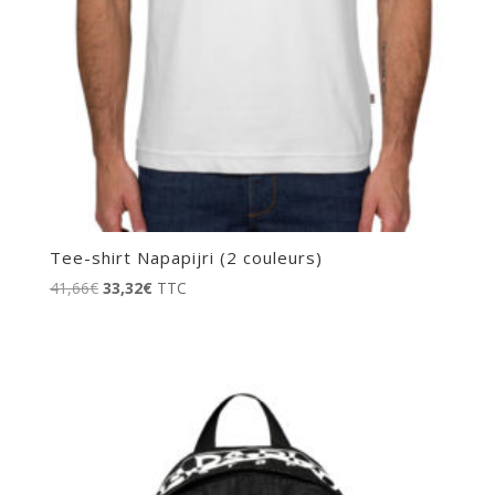
Tee-shirt Napapijri (2 couleurs)
Le
Le
41,66
€
33,32
€
TTC
prix
prix
initial
actuel
était :
est :
41,66€.
33,32€.