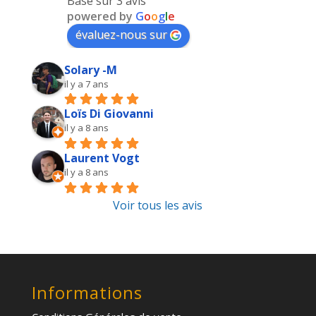
Basé sur 3 avis
powered by
G
o
o
g
l
e
évaluez-nous sur
Solary -M
il y a 7 ans
Loïs Di Giovanni
il y a 8 ans
Laurent Vogt
il y a 8 ans
Voir tous les avis
Informations