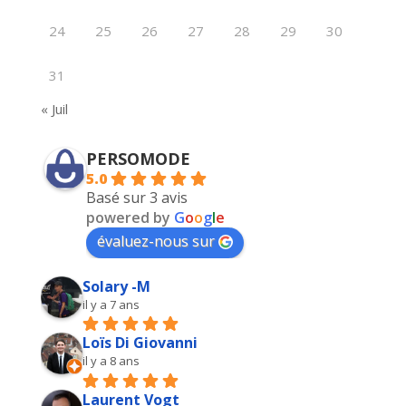
24
25
26
27
28
29
30
31
« Juil
PERSOMODE
5.0
Basé sur 3 avis
powered by
G
o
o
g
l
e
évaluez-nous sur
Solary -M
il y a 7 ans
Loïs Di Giovanni
il y a 8 ans
Laurent Vogt