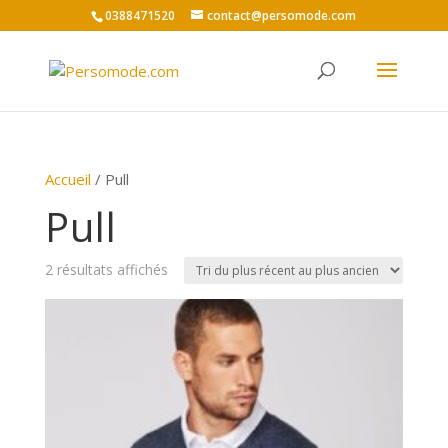
0388471520
contact@persomode.com
Accueil
/ Pull
Pull
Trié
2 résultats affichés
du
plus
récent
au
plus
ancien