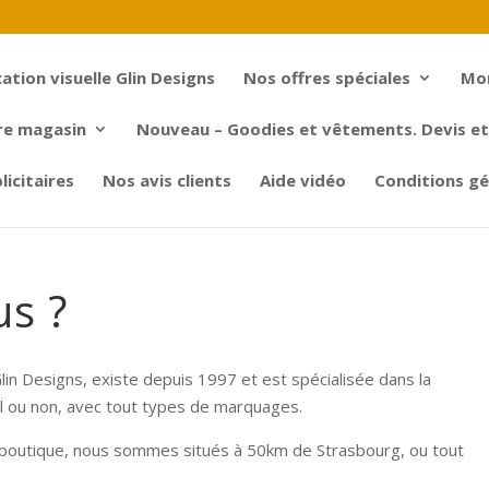
tion visuelle Glin Designs
Nos offres spéciales
Mo
re magasin
Nouveau – Goodies et vêtements. Devis et 
icitaires
Nos avis clients
Aide vidéo
Conditions gé
s ?
in Designs, existe depuis 1997 et est spécialisée dans la
l ou non, avec tout types de marquages.
en boutique, nous sommes situés à 50km de Strasbourg, ou tout