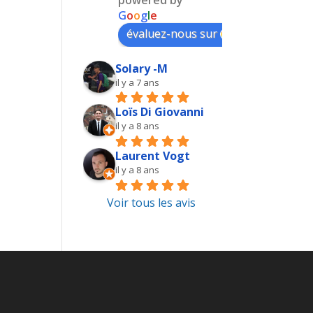
G
o
o
g
l
e
évaluez-nous sur
Solary -M
il y a 7 ans
Loïs Di Giovanni
il y a 8 ans
Laurent Vogt
il y a 8 ans
Voir tous les avis