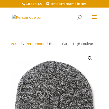
0388471520
contact@persomode.com
Accueil
/
Persomode
/ Bonnet Carhartt (6 couleurs)