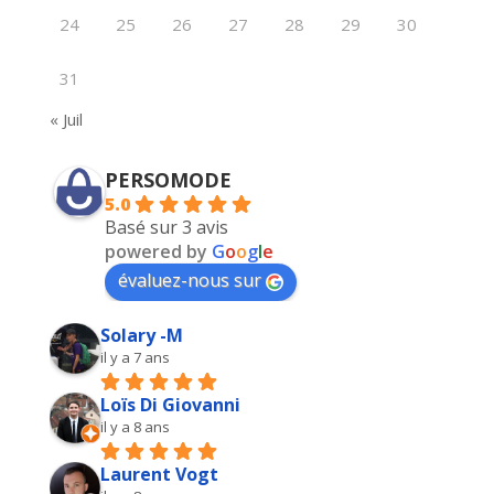
24
25
26
27
28
29
30
31
« Juil
PERSOMODE
5.0
Basé sur 3 avis
powered by
G
o
o
g
l
e
évaluez-nous sur
Solary -M
il y a 7 ans
Loïs Di Giovanni
il y a 8 ans
Laurent Vogt