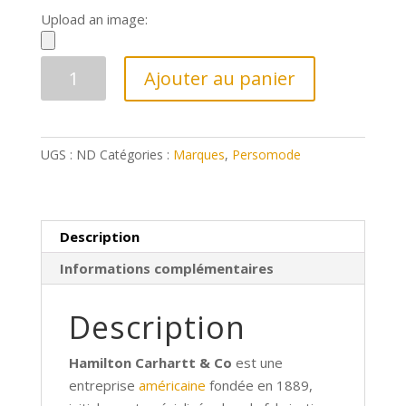
Upload an image:
quantité
Ajouter au panier
de
Bonnet
Carhartt (6
UGS :
ND
Catégories :
Marques
,
Persomode
couleurs)
Description
Informations complémentaires
Description
Hamilton Carhartt & Co
est une
entreprise
américaine
fondée en 1889,