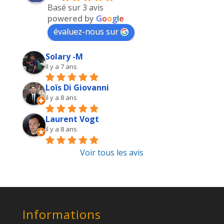
Basé sur 3 avis
powered by
G
o
o
g
l
e
évaluez-nous sur
Solary -M
il y a 7 ans
Loïs Di Giovanni
il y a 8 ans
Laurent Vogt
il y a 8 ans
Voir tous les avis
Informations