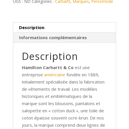
UGS :
ND
Catégories :
Carhartt
,
Marques
,
Persomode
simple
(1couleur)
Description
Informations complémentaires
Description
Hamilton Carhartt & Co
est une
entreprise
américaine
fondée en 1889,
initialement spécialisée dans la fabrication
de vêtements de travail. Les modèles
historiques et emblématiques de la
marque sont les blousons, pantalons et
salopette en
«
cotton duck
»
, une toile de
coton épaisse souvent ocre-brun. De nos
jours, la marque comprend deux lignes de