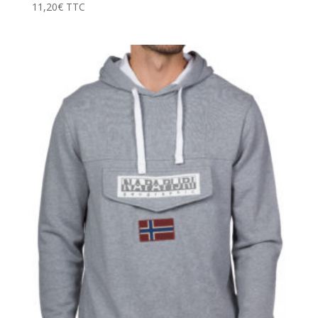
11,20
€
TTC