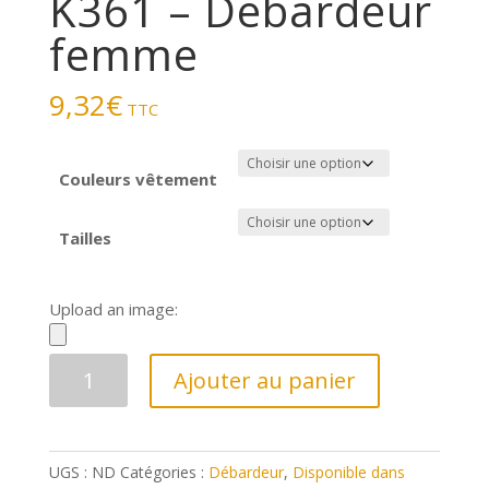
K361 – Débardeur
femme
9,32
€
TTC
Couleurs vêtement
Tailles
Upload an image:
quantité
Ajouter au panier
de
K361
-
UGS :
ND
Catégories :
Débardeur
,
Disponible dans
Débardeur