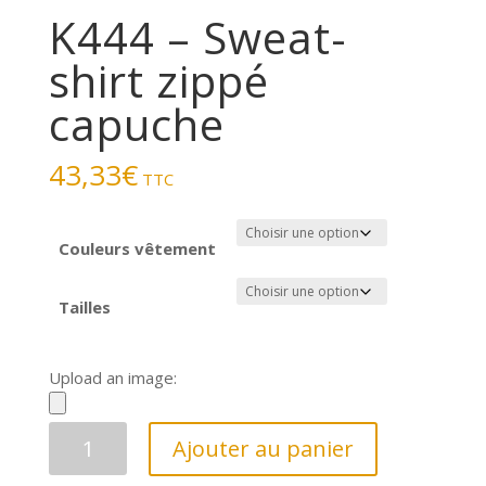
K444 – Sweat-
shirt zippé
capuche
43,33
€
TTC
Couleurs vêtement
Tailles
Upload an image:
quantité
Ajouter au panier
de