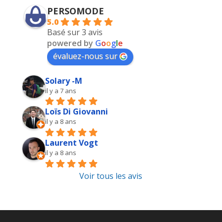
PERSOMODE
5.0
Basé sur 3 avis
powered by
G
o
o
g
l
e
évaluez-nous sur
Solary -M
il y a 7 ans
Loïs Di Giovanni
il y a 8 ans
Laurent Vogt
il y a 8 ans
Voir tous les avis