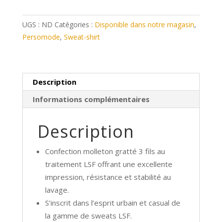
K444
-
UGS :
ND
Catégories :
Disponible dans notre magasin
,
Sweat-
Persomode
,
Sweat-shirt
shirt
zippé
capuche
Description
Informations complémentaires
Description
Confection molleton gratté 3 fils au
traitement LSF offrant une excellente
impression, résistance et stabilité au
lavage.
S’inscrit dans l’esprit urbain et casual de
la gamme de sweats LSF.