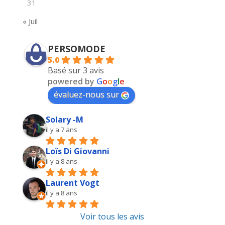
31
« Juil
PERSOMODE
5.0
Basé sur 3 avis
powered by
G
o
o
g
l
e
évaluez-nous sur
Solary -M
il y a 7 ans
Loïs Di Giovanni
il y a 8 ans
Laurent Vogt
il y a 8 ans
Voir tous les avis