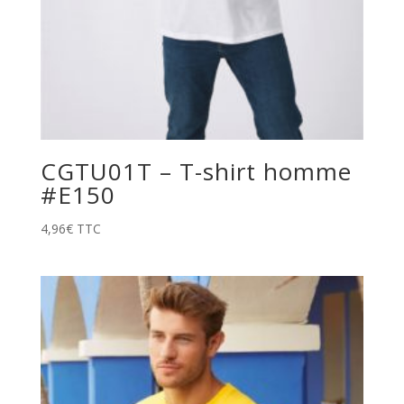
CGTU01T – T-shirt homme
#E150
4,96
€
TTC