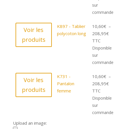
10,60€
sur
à
commande
208,95€
K897 - Tablier
10,60
€
–
Voir les
Plage
polycoton long
208,95
€
produits
de
TTC
prix :
Disponible
10,60€
sur
à
commande
208,95€
K731 -
10,60
€
–
Voir les
Plage
Pantalon
208,95
€
produits
de
femme
TTC
prix :
Disponible
10,60€
sur
à
commande
208,95€
Upload an image: