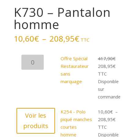
K730 – Pantalon
homme
Plage
10,60
€
–
208,95
€
TTC
de
prix :
quantité
Offre Spécial
417,90
€
10,60€
de
Le
Le
Restaurateur
208,95
€
à
Offre
prix
prix
sans
TTC
208,95€
Spécial
initial
actuel
marquage
Disponible
Restaurateur
était :
est :
sur
sans
417,90€.
208,95€.
commande
marquage
K254 - Polo
10,60
€
–
Voir les
Plage
piqué manches
208,95
€
produits
de
courtes
TTC
prix :
homme
Disponible