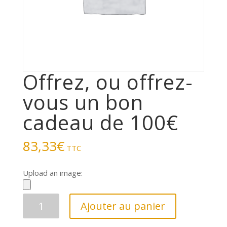
Offrez, ou offrez-
vous un bon
cadeau de 100€
83,33
€
TTC
Upload an image:
quantité
Ajouter au panier
de
Offrez,