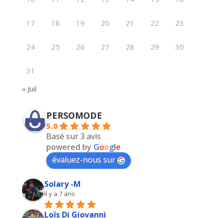
17
18
19
20
21
22
23
24
25
26
27
28
29
30
31
« Juil
PERSOMODE
5.0
Basé sur 3 avis
powered by
G
o
o
g
l
e
évaluez-nous sur
Solary -M
il y a 7 ans
Loïs Di Giovanni