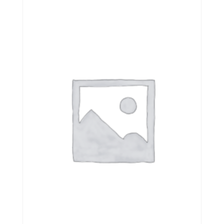
était :
est :
51,66€.
40,83€.