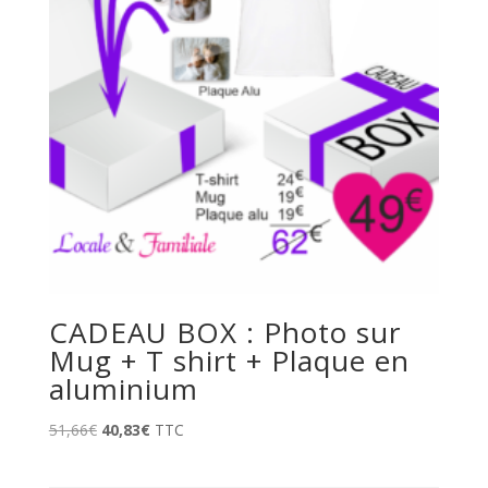
CADEAU BOX : Photo sur
Mug + T shirt + Plaque en
aluminium
Le
Le
51,66
€
40,83
€
TTC
prix
prix
initial
actuel