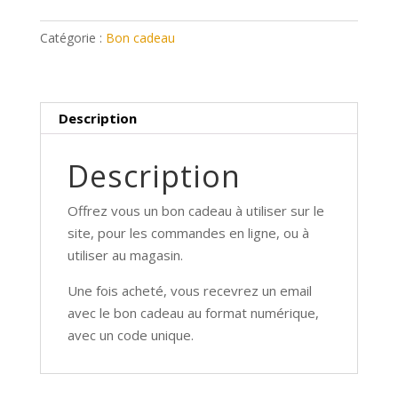
ou
Catégorie :
Bon cadeau
offrez-
vous
un
bon
Description
cadeau
de
Description
100€
Offrez vous un bon cadeau à utiliser sur le
site, pour les commandes en ligne, ou à
utiliser au magasin.
Une fois acheté, vous recevrez un email
avec le bon cadeau au format numérique,
avec un code unique.