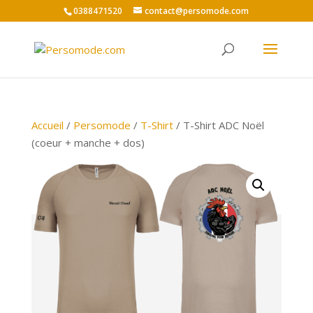
0388471520
contact@persomode.com
Accueil
/
Persomode
/
T-Shirt
/ T-Shirt ADC Noël
(coeur + manche + dos)