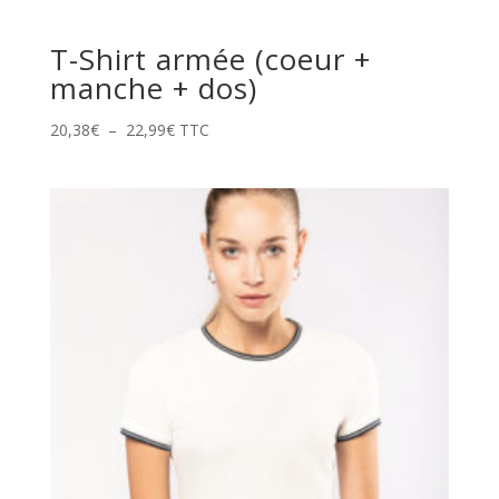
T-Shirt armée (coeur +
manche + dos)
Plage
20,38
€
–
22,99
€
TTC
de
prix :
20,38€
à
22,99€