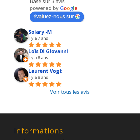
Basé sur 3 avis
powered by
G
o
o
g
l
e
évaluez-nous sur
Solary -M
il y a 7 ans
Loïs Di Giovanni
il y a 8 ans
Laurent Vogt
il y a 8 ans
Voir tous les avis
Informations