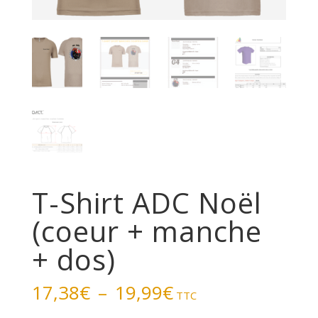
T-Shirt ADC Noël
(coeur + manche
+ dos)
Plage
17,38
€
–
19,99
€
TTC
de