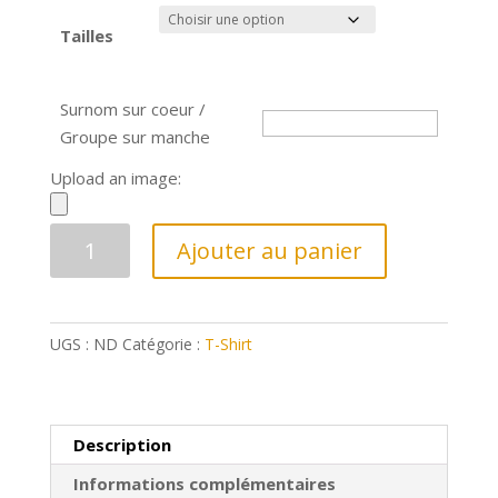
prix :
17,38€
Tailles
à
19,99€
Surnom sur coeur /
Groupe sur manche
Upload an image:
quantité
Ajouter au panier
de
T-
Shirt
UGS :
ND
Catégorie :
T-Shirt
ADC
Noël
(coeur
+
Description
manche
Informations complémentaires
+