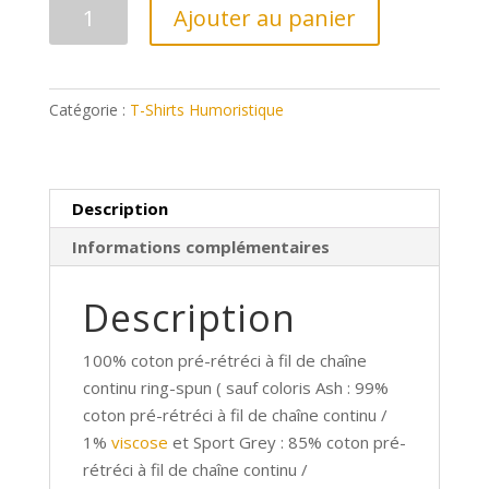
quantité
Ajouter au panier
de
Tee-
shirt
Catégorie :
T-Shirts Humoristique
humoristique
(le
papa
ici
Description
c'est
Informations complémentaires
moi)
Description
100% coton pré-rétréci à fil de chaîne
continu ring-spun ( sauf coloris Ash : 99%
coton pré-rétréci à fil de chaîne continu /
1%
viscose
et Sport Grey : 85% coton pré-
rétréci à fil de chaîne continu /