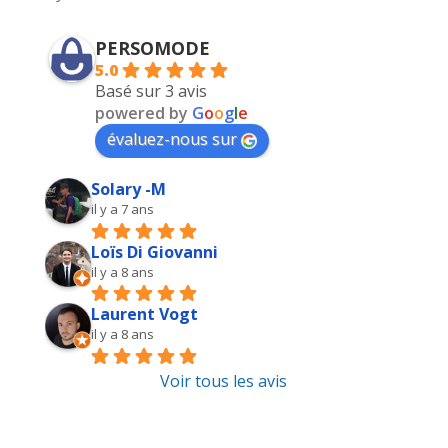
PERSOMODE
5.0
Basé sur 3 avis
powered by
G
o
o
g
l
e
évaluez-nous sur
Solary -M
il y a 7 ans
Loïs Di Giovanni
il y a 8 ans
Laurent Vogt
il y a 8 ans
Voir tous les avis