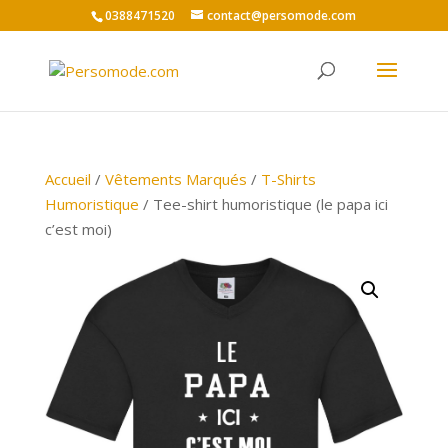
0388471520
contact@persomode.com
Accueil
/
Vêtements Marqués
/
T-Shirts
Humoristique
/ Tee-shirt humoristique (le papa ici
c’est moi)