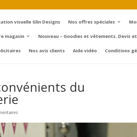
tion visuelle Glin Designs
Nos offres spéciales
Mo
re magasin
Nouveau – Goodies et vêtements. Devis et 
icitaires
Nos avis clients
Aide vidéo
Conditions gé
convénients du
rie
entaires