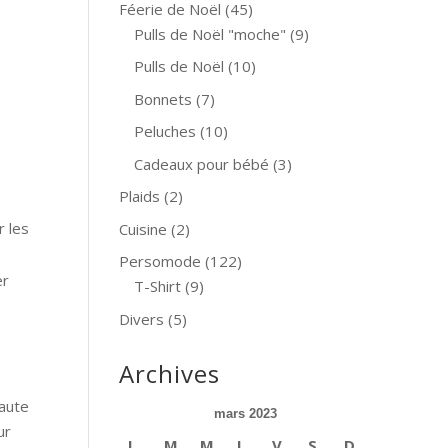
Féerie de Noël
(45)
Pulls de Noël "moche"
(9)
Pulls de Noël
(10)
Bonnets
(7)
Peluches
(10)
Cadeaux pour bébé
(3)
Plaids
(2)
r les
Cuisine
(2)
Persomode
(122)
er
T-Shirt
(9)
Divers
(5)
Archives
haute
mars 2023
ur
L
M
M
J
V
S
D