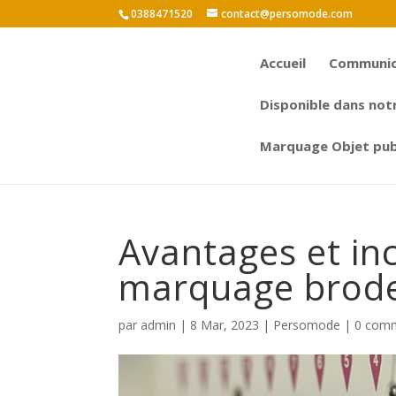
0388471520
contact@persomode.com
Accueil
Communica
Disponible dans not
Marquage Objet publ
Avantages et in
marquage brode
par
admin
|
8 Mar, 2023
|
Persomode
|
0 comm