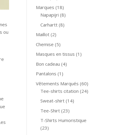
Marques
(18)
Napapijri
(8)
ines
Carhartt
(8)
fs ou
Maillot
(2)
Chemise
(5)
Masques en tissus
(1)
re
Bon cadeau
(4)
Pantalons
(1)
Vêtements Marqués
(60)
Tee-shirts citation
(24)
ne
Sweat-shirt
(14)
gue
Tee-Shirt
(23)
T-Shirts Humoristique
Les
(23)