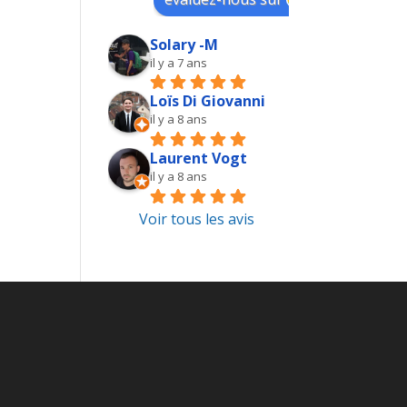
Solary -M
il y a 7 ans
Loïs Di Giovanni
il y a 8 ans
Laurent Vogt
il y a 8 ans
Voir tous les avis