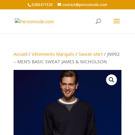
0388471520
contact@persomode.com
Accueil
/
Vêtements Marqués
/
Sweat-shirt
/ JN992
– MEN’S BASIC SWEAT JAMES & NICHOLSON