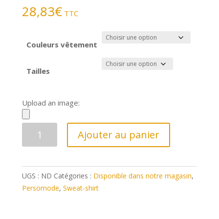
28,83
€
TTC
Couleurs vêtement
Tailles
Upload an image:
quantité
Ajouter au panier
de
JN992
-
UGS :
ND
Catégories :
Disponible dans notre magasin
,
MEN'S
Persomode
,
Sweat-shirt
BASIC
SWEAT
JAMES