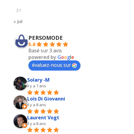
31
« Juil
PERSOMODE
5.0
Basé sur 3 avis
powered by
G
o
o
g
l
e
évaluez-nous sur
Solary -M
il y a 7 ans
Loïs Di Giovanni
il y a 8 ans
Laurent Vogt
il y a 8 ans