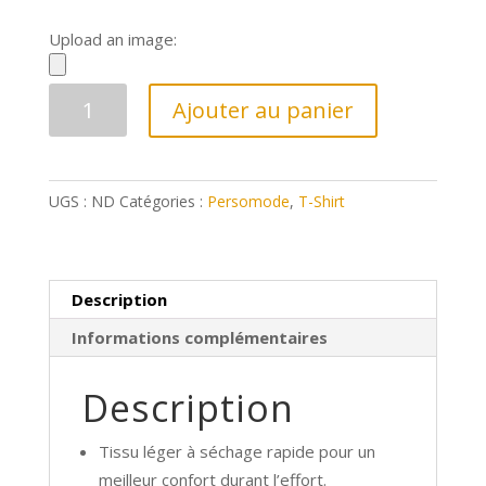
Upload an image:
quantité
Ajouter au panier
de
PA4013
-
UGS :
ND
Catégories :
Persomode
,
T-Shirt
T-
shirt
de
sport
Description
à
Informations complémentaires
col
rond
recyclé
Description
femme
Tissu léger à séchage rapide pour un
meilleur confort durant l’effort.