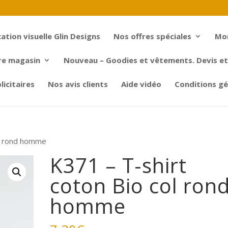
tion visuelle Glin Designs
Nos offres spéciales
Mo
re magasin
Nouveau – Goodies et vêtements. Devis et 
icitaires
Nos avis clients
Aide vidéo
Conditions gé
ol rond homme
K371 – T-shirt
coton Bio col ron
homme