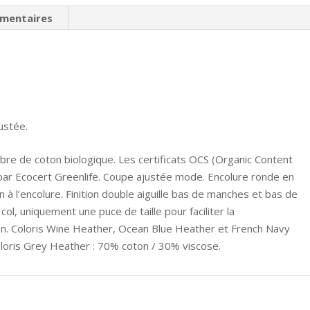
rond
émentaires
homme
ustée.
fibre de coton biologique. Les certificats OCS (Organic Content
par Ecocert Greenlife. Coupe ajustée mode. Encolure ronde en
à l’encolure. Finition double aiguille bas de manches et bas de
l, uniquement une puce de taille pour faciliter la
ton. Coloris Wine Heather, Ocean Blue Heather et French Navy
loris Grey Heather : 70% coton / 30% viscose.