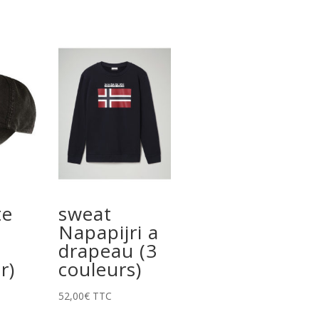
te
sweat
Napapijri a
drapeau (3
r)
couleurs)
52,00
€
TTC