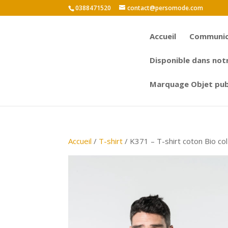
0388471520
contact@persomode.com
Accueil
Communica
Disponible dans not
Marquage Objet publ
Accueil
/
T-shirt
/ K371 – T-shirt coton Bio c