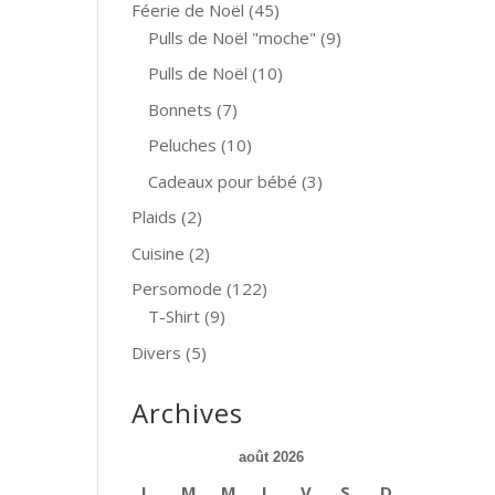
Féerie de Noël
(45)
Pulls de Noël "moche"
(9)
Pulls de Noël
(10)
Bonnets
(7)
Peluches
(10)
Cadeaux pour bébé
(3)
Plaids
(2)
Cuisine
(2)
Persomode
(122)
T-Shirt
(9)
Divers
(5)
Archives
août 2026
L
M
M
J
V
S
D