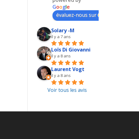
G
o
o
g
l
e
évaluez-nous sur
Solary -M
il y a 7 ans
Loïs Di Giovanni
il y a 8 ans
Laurent Vogt
il y a 8 ans
Voir tous les avis